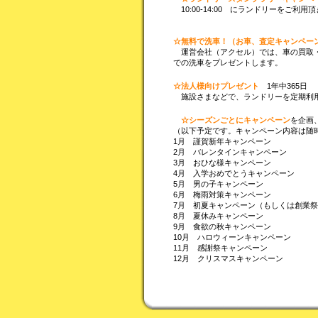
10:00-14:00 にランドリーを
☆無料で洗車！（お車、査定キャンペー
運営会社（アクセル）では、車の買取・
での洗車をプレゼントします。
☆法人様向けプレゼント
1年中365日
施設さまなどで、ランドリーを定期利用
☆シーズンごとにキャンペーン
を企画
（以下予定です。キャンペーン内容は随
1月 謹賀新年キャンペーン
2月 バレンタインキャンペーン
3月 おひな様キャンペーン
4月 入学おめでとうキャンペーン
5月 男の子キャンペーン
6月 梅雨対策キャンペーン
7月 初夏キャンペーン（もしくは創業
8月 夏休みキャンペーン
9月 食欲の秋キャンペーン
10月 ハロウィーンキャンペーン
11月 感謝祭キャンペーン
12月 クリスマスキャンペーン