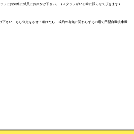
スタッフにお気軽に係員にお声かけ下さい。（スタッフがいる時に限らせて頂きます）
け下さい。もし査定をさせて頂けたら、成約の有無に関わらずその場で門型自動洗車機